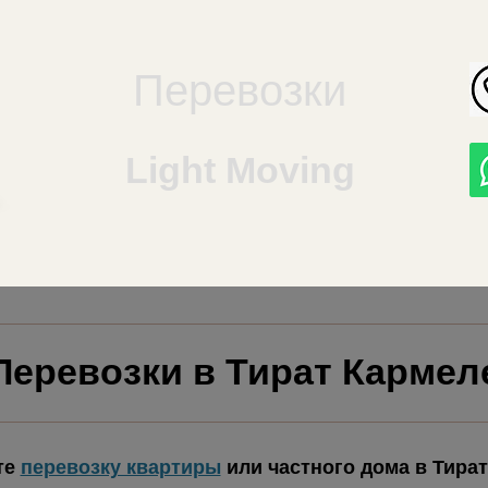
Перевозки
Light Moving
Перевозки в Тират Кармел
те
перевозку квартиры
или частного дома в Тира