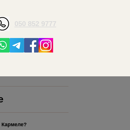
050 852 9777
е
т Кармеле?