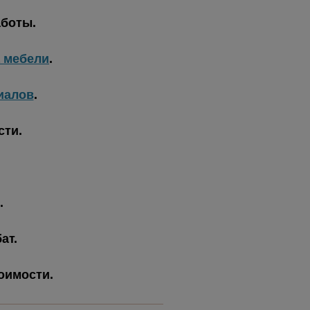
аботы.
а мебели
.
иалов
.
сти.
.
ат.
тоимости.