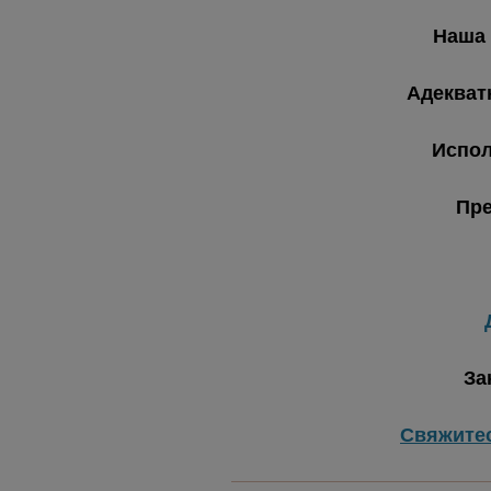
Наша 
Адекват
Испол
Пре
За
Свяжите