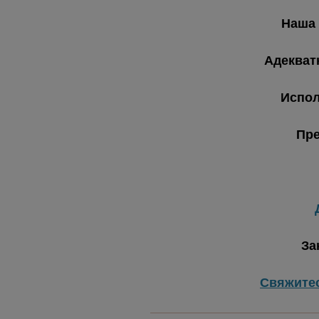
Наша 
Адекват
Испол
Пре
За
Свяжите