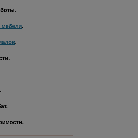
аботы.
а мебели
.
иалов
.
сти.
.
ат.
тоимости.