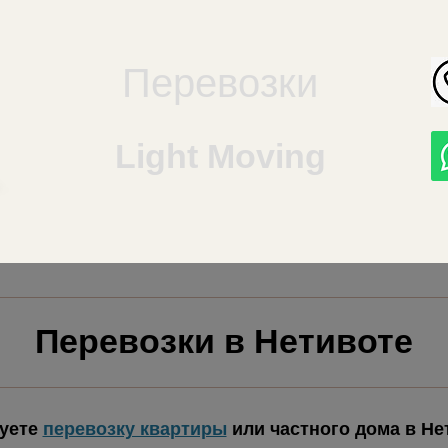
Перевозки
Light Moving
Перевозки в Нетивоте
уете
перевозку квартиры
или частного дома в Не