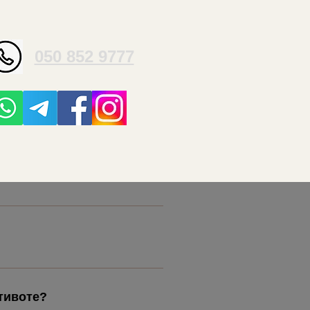
050 852 9777
тивоте?