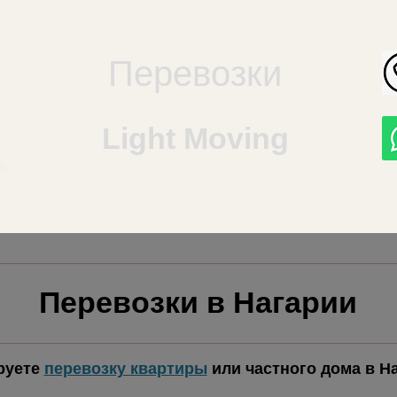
Перевозки
Light Moving
Перевозки в Нагарии
руете
перевозку квартиры
или частного дома в Н