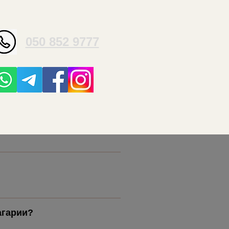
050 852 9777
агарии
?