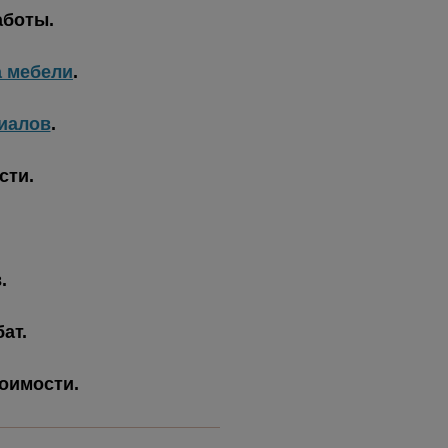
аботы.
а мебели
.
иалов
.
сти.
.
ат.
тоимости.