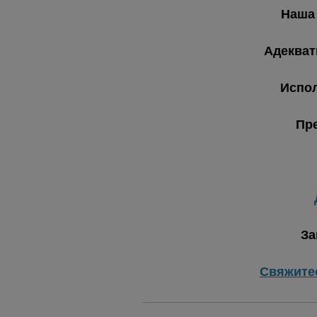
Наша
Адекват
Испо
Пр
За
Свяжите