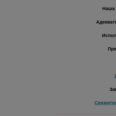
Наша 
Адекват
Испол
Пре
За
Свяжите