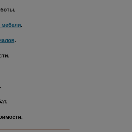
аботы.
а мебели
.
иалов
.
сти.
.
ат.
тоимости.