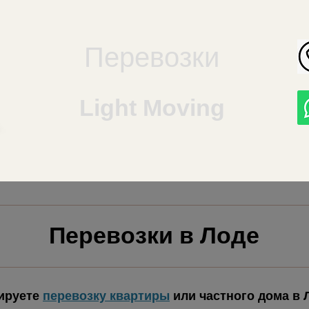
Перевозки
Light Moving
Перевозки в Лоде
ируете
перевозку квартиры
или частного дома в 