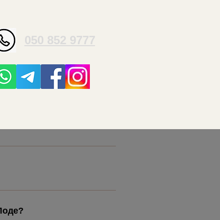
050 852 9777
Лоде?